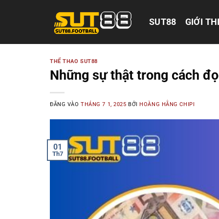
Bỏ
qua
SUT88
GIỚI TH
nội
dung
THỂ THAO SUT88
Những sự thật trong cách đọ
ĐĂNG VÀO
THÁNG 7 1, 2025
BỞI
HOÀNG HẰNG CHIPI
01
Th7