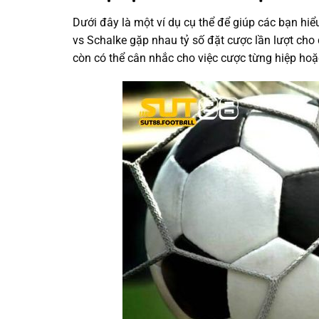
Dưới đây là một ví dụ cụ thể để giúp các bạn hi
vs Schalke gặp nhau tỷ số đặt cược lần lượt cho đ
còn có thể cân nhắc cho việc cược từng hiệp hoặc