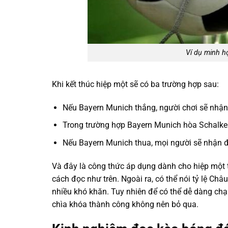
Ví dụ minh h
Khi kết thúc hiệp một sẽ có ba trường hợp sau:
Nếu Bayern Munich thắng, người chơi sẽ nhận 
Trong trường hợp Bayern Munich hòa Schalke t
Nếu Bayern Munich thua, mọi người sẽ nhận đ
Và đây là công thức áp dụng dành cho hiệp một t
cách đọc như trên. Ngoài ra, có thể nói tỷ lệ Ch
nhiều khó khăn. Tuy nhiên để có thể dễ dàng chạ
chìa khóa thành công không nên bỏ qua.