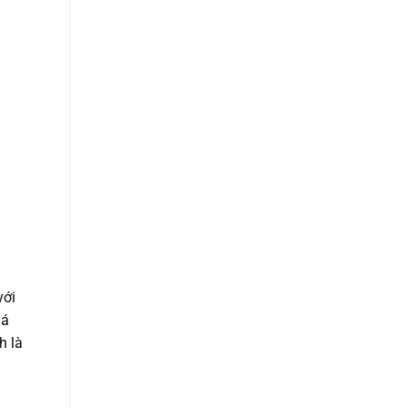
với
uá
h là