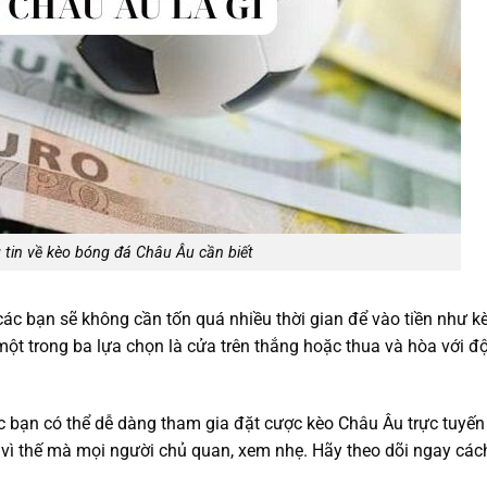
g tin về kèo bóng đá Châu Âu cần biết
 các bạn sẽ không cần tốn quá nhiều thời gian để vào tiền như k
một trong ba lựa chọn là cửa trên thắng hoặc thua và hòa với đ
ác bạn có thể dễ dàng tham gia đặt cược kèo Châu Âu trực tuyến
 vì thế mà mọi người chủ quan, xem nhẹ. Hãy theo dõi ngay các