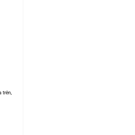
 trên,