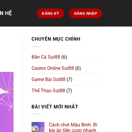
ÊN HỆ
ĐĂNG KÝ
ĐĂNG NHẬP
CHUYÊN MỤC CHÍNH
Bắn Cá Sut88
(6)
Casino Online Sut88
(6)
Game Bài Sut88
(7)
Thể Thao Sut88
(7)
BÀI VIẾT MỚI NHẤT
Cách chơi Mậu Binh: Bí
kíp ăn tiền cược nhanh